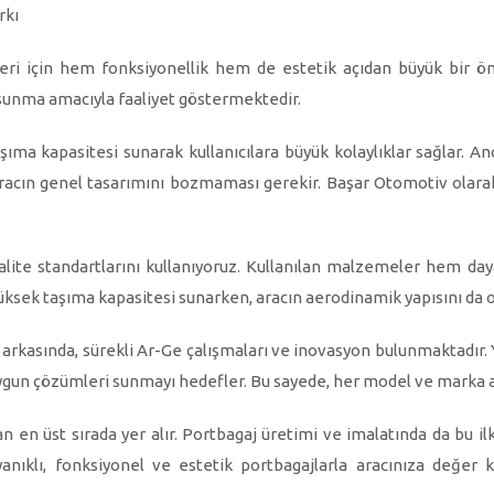
rkı
leri için hem fonksiyonellik hem de estetik açıdan büyük bir ö
i sunma amacıyla faaliyet göstermektedir.
aşıma kapasitesi sunarak kullanıcılara büyük kolaylıklar sağlar. A
racın genel tasarımını bozmaması gerekir. Başar Otomotiv olarak,
ite standartlarını kullanıyoruz. Kullanılan malzemeler hem dayan
 yüksek taşıma kapasitesi sunarken, aracın aerodinamik yapısını da
arkasında, sürekli Ar-Ge çalışmaları ve inovasyon bulunmaktadır. Y
n uygun çözümleri sunmayı hedefler. Bu sayede, her model ve marka
n üst sırada yer alır. Portbagaj üretimi ve imalatında da bu ilk
ayanıklı, fonksiyonel ve estetik portbagajlarla aracınıza değer k