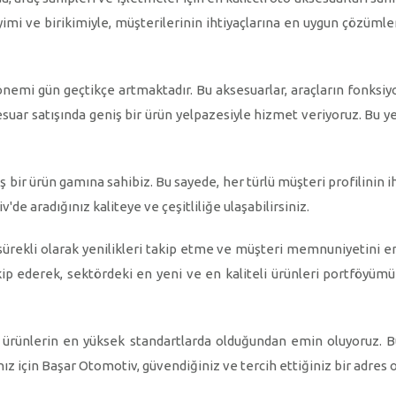
eyimi ve birikimiyle, müşterilerinin ihtiyaçlarına en uygun çözüml
önemi gün geçtikçe artmaktadır. Bu aksesuarlar, araçların fonksiyo
uar satışında geniş bir ürün yelpazesiyle hizmet veriyoruz. Bu ye
niş bir ürün gamına sahibiz. Bu sayede, her türlü müşteri profilinin 
de aradığınız kaliteye ve çeşitliliğe ulaşabilirsiniz.
sürekli olarak yenilikleri takip etme ve müşteri memnuniyetini en
kip ederek, sektördeki en yeni ve en kaliteli ürünleri portföyümü
m ürünlerin en yüksek standartlarda olduğundan emin oluyoruz. Bu
ız için Başar Otomotiv, güvendiğiniz ve tercih ettiğiniz bir adre