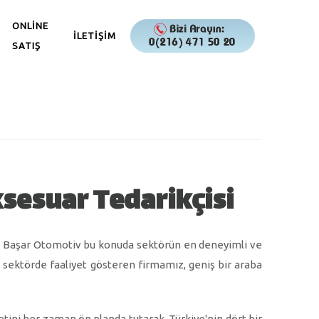
ONLİNE
İLETİŞİM
SATIŞ
sesuar Tedarikçisi
ız, Başar Otomotiv bu konuda sektörün en deneyimli ve
u sektörde faaliyet gösteren firmamız, geniş bir araba
etini her zaman ön planda tutarak, Türkiye'nin dört bir