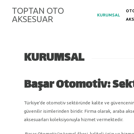
TOPTAN OTO
OTO
KURUMSAL
AKSESUAR
AK
KURUMSAL
Başar Otomotiv: Sek
Türkiye'de otomotiv sektöründe kalite ve güvencenin 
güvenilir isimlerinden biridir. Firma olarak, araba a
aksesuarları koleksiyonuyla hizmet vermektedir.
Başar Otomotiv'in temel ilkesi, kaliteli ürün ve hizme