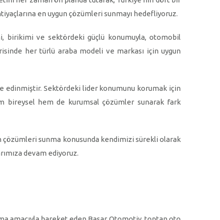
htiyaçlarına en uygun çözümleri sunmayı hedefliyoruz.
mi, birikimi ve sektördeki güçlü konumuyla, otomobil
erisinde her türlü araba modeli ve markası için uygun
lke edinmiştir. Sektördeki lider konumunu korumak için
hem bireysel hem de kurumsal çözümler sunarak fark
ygun çözümleri sunma konusunda kendimizi sürekli olarak
arımıza devam ediyoruz.
sunma amacıyla hareket eden Başar Otomotiv, toptan oto