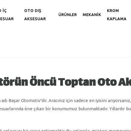
 İÇ
OTO DIŞ
KROM
ÜRÜNLER
MEKANİK
SESUAR
AKSESUAR
KAPLAMA
törün Öncü Toptan Oto Ak
adı Başar Otomotiv'dir. Aracınız için sadece en iyisini arıyorsan
ksesuarlarında öne çıkan bir konumumuz bulunmaktadır. Yıllardır b
t anlayışını bir araya getirmektir. Bu anlayışla, müşteri memnuniy