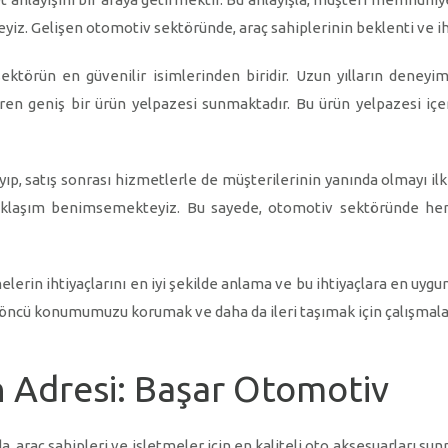
yiz. Gelişen otomotiv sektöründe, araç sahiplerinin beklenti ve i
ktörün en güvenilir isimlerinden biridir. Uzun yılların deneyi
eren geniş bir ürün yelpazesi sunmaktadır. Bu ürün yelpazesi iç
yıp, satış sonrası hizmetlerle de müşterilerinin yanında olmayı i
r yaklaşım benimsemekteyiz. Bu sayede, otomotiv sektöründe 
elerin ihtiyaçlarını en iyi şekilde anlama ve bu ihtiyaçlara en u
 öncü konumumuzu korumak ve daha da ileri taşımak için çalışmal
 Adresi: Başar Otomotiv
, araç sahipleri ve işletmeler için en kaliteli oto aksesuarları 