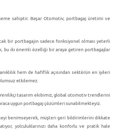
neme sahiptir. Başar Otomotiv, portbagaj üretimi ve
ncak bir portbagajın sadece fonksiyonel olması yeterli
 bu iki önemli özelliği bir araya getiren portbagajlar
ıklılık hem de hafiflik açısından sektörün en iyileri
 olumsuz etkilemez.
enilikçi tasarım ekibimiz, global otomotiv trendlerini
 araca uygun portbagaj çözümleri sunabilmekteyiz.
eyi benimseyerek, müşteri geri bildirimlerini dikkate
atıyor, yolculuklarınızı daha konforlu ve pratik hale