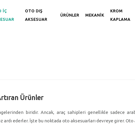
 İÇ
OTO DIŞ
KROM
ÜRÜNLER
MEKANİK
SESUAR
AKSESUAR
KAPLAMA
Artıran Ürünler
elerinden biridir. Ancak, araç sahipleri genellikle sadece ara
z ardı ederler. İşte bu noktada oto aksesuarları devreye girer. Oto