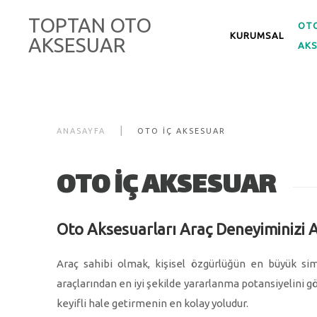
TOPTAN OTO
OTO
KURUMSAL
AKSESUAR
AK
ANASAYFA
OTO İÇ AKSESUAR
OTO İÇ AKSESUAR
Oto Aksesuarları Araç Deneyiminizi 
Araç sahibi olmak, kişisel özgürlüğün en büyük simg
araçlarından en iyi şekilde yararlanma potansiyelini gö
keyifli hale getirmenin en kolay yoludur.